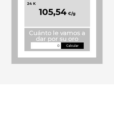
24 K
105,54
€/g
Cuánto le vamos a
dar por su oro
Calcular