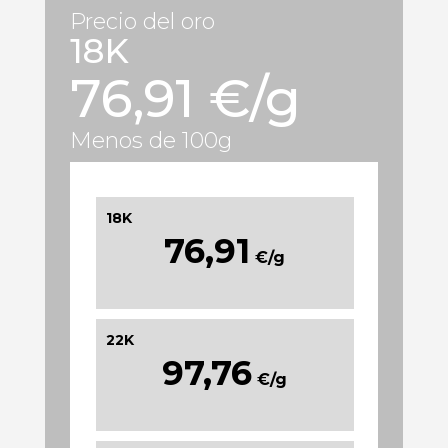
Precio del oro
18K
76,91 €/g
Menos de 100g
18K
76,91
€/g
22K
97,76
€/g