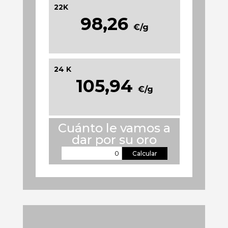
22K
98,26
€/g
24 K
105,94
€/g
Cuánto le vamos a
dar por su oro
Calcular