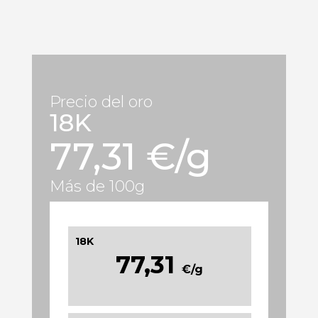
Precio del oro
18K
77,31 €/g
Más de 100g
18K
77,31
€/g