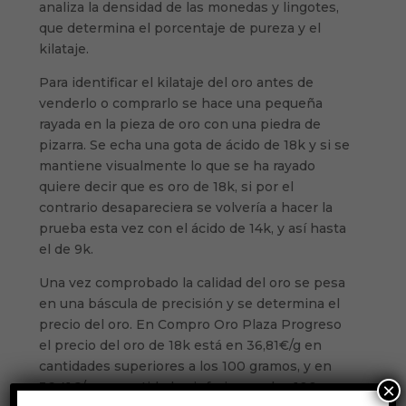
analiza la densidad de las monedas y lingotes,
que determina el porcentaje de pureza y el
kilataje.
Para identificar el kilataje del oro antes de
venderlo o comprarlo se hace una pequeña
rayada en la pieza de oro con una piedra de
pizarra. Se echa una gota de ácido de 18k y si se
mantiene visualmente lo que se ha rayado
quiere decir que es oro de 18k, si por el
contrario desapareciera se volvería a hacer la
prueba esta vez con el ácido de 14k, y así hasta
el de 9k.
Una vez comprobado la calidad del oro se pesa
en una báscula de precisión y se determina el
precio del oro. En Compro Oro Plaza Progreso
el precio del oro de 18k está en 36,81€/g en
cantidades superiores a los 100 gramos, y en
×
36,41€/g en cantidades inferiores a los 100